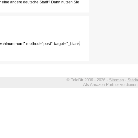
r eine andere deutsche Stadt? Dann nutzen Sie
© TeleDir 2006 - 2026 -
Sitemap
-
Städt
Als Amazon-Partner verdienen w