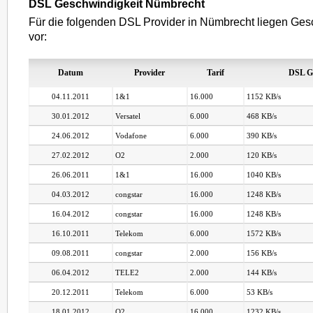
DSL Geschwindigkeit Nümbrecht
Für die folgenden DSL Provider in Nümbrecht liegen Ges
vor:
Datum
Provider
Tarif
DSL G
04.11.2011
1&1
16.000
1152 KB/s
30.01.2012
Versatel
6.000
468 KB/s
24.06.2012
Vodafone
6.000
390 KB/s
27.02.2012
O2
2.000
120 KB/s
26.06.2011
1&1
16.000
1040 KB/s
04.03.2012
congstar
16.000
1248 KB/s
16.04.2012
congstar
16.000
1248 KB/s
16.10.2011
Telekom
6.000
1572 KB/s
09.08.2011
congstar
2.000
156 KB/s
06.04.2012
TELE2
2.000
144 KB/s
20.12.2011
Telekom
6.000
53 KB/s
18.01.2012
O2
16.000
1232 KB/s