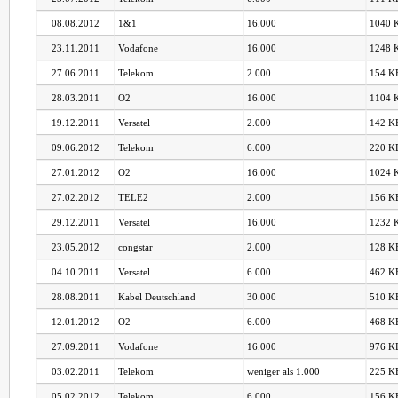
08.08.2012
1&1
16.000
1040 K
23.11.2011
Vodafone
16.000
1248 K
27.06.2011
Telekom
2.000
154 KB
28.03.2011
O2
16.000
1104 K
19.12.2011
Versatel
2.000
142 KB
09.06.2012
Telekom
6.000
220 KB
27.01.2012
O2
16.000
1024 K
27.02.2012
TELE2
2.000
156 KB
29.12.2011
Versatel
16.000
1232 K
23.05.2012
congstar
2.000
128 KB
04.10.2011
Versatel
6.000
462 KB
28.08.2011
Kabel Deutschland
30.000
510 KB
12.01.2012
O2
6.000
468 KB
27.09.2011
Vodafone
16.000
976 KB
03.02.2011
Telekom
weniger als 1.000
225 KB
05.02.2012
Telekom
6.000
156 KB