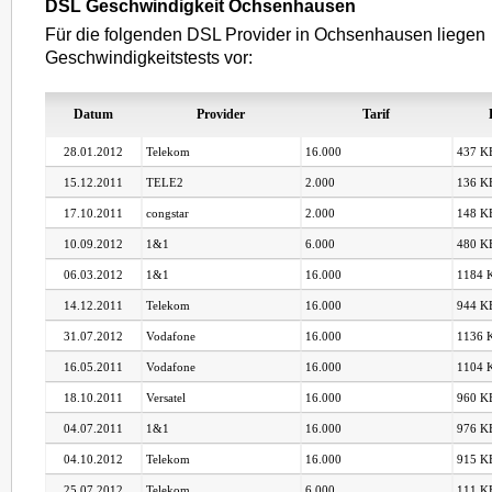
DSL Geschwindigkeit Ochsenhausen
Für die folgenden DSL Provider in Ochsenhausen liegen
Geschwindigkeitstests vor:
Datum
Provider
Tarif
28.01.2012
Telekom
16.000
437 KB
15.12.2011
TELE2
2.000
136 KB
17.10.2011
congstar
2.000
148 KB
10.09.2012
1&1
6.000
480 KB
06.03.2012
1&1
16.000
1184 K
14.12.2011
Telekom
16.000
944 KB
31.07.2012
Vodafone
16.000
1136 K
16.05.2011
Vodafone
16.000
1104 K
18.10.2011
Versatel
16.000
960 KB
04.07.2011
1&1
16.000
976 KB
04.10.2012
Telekom
16.000
915 KB
25.07.2012
Telekom
6.000
111 KB