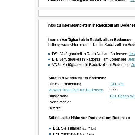
Infos zu Internetanbietern in Radolfzell am Bodens
Internet Verfügbarkeit in Radolfzell am Bodensee
Ist Ihr gewünschter Internet Tarif in Radolfzell am 
DSL Verfügbarkeit in Radolfzell am Bodensee:
Jetz
LTE Verfügbarkeit in Radolfzell am Bodensee:
Jetz
VDSL Verfügbarkeit in Radolfzell am Bodensee:
Je
Stadtinfo Radolfzell am Bodensee
Unsere Empfehlung
1&1 DSL
Vorwahl Radolfzell am Bodensee
7732
Bundesland
DSL Baden-Wü
Postleitzahlen
-
Bezirke
Städte in der Nähe von Radolfzell am Bodensee
DSL Steisslingen
(ca. 7 km)
DSL Allensbach
(ca. 7 km)