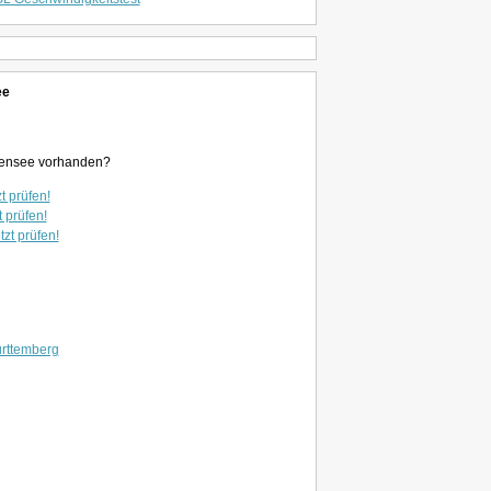
ee
Bodensee vorhanden?
t prüfen!
t prüfen!
tzt prüfen!
rttemberg