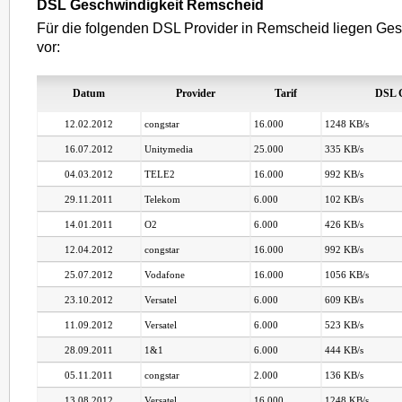
DSL Geschwindigkeit Remscheid
Für die folgenden DSL Provider in Remscheid liegen Ges
vor:
Datum
Provider
Tarif
DSL G
12.02.2012
congstar
16.000
1248 KB/s
16.07.2012
Unitymedia
25.000
335 KB/s
04.03.2012
TELE2
16.000
992 KB/s
29.11.2011
Telekom
6.000
102 KB/s
14.01.2011
O2
6.000
426 KB/s
12.04.2012
congstar
16.000
992 KB/s
25.07.2012
Vodafone
16.000
1056 KB/s
23.10.2012
Versatel
6.000
609 KB/s
11.09.2012
Versatel
6.000
523 KB/s
28.09.2011
1&1
6.000
444 KB/s
05.11.2011
congstar
2.000
136 KB/s
13.08.2012
Versatel
16.000
1248 KB/s