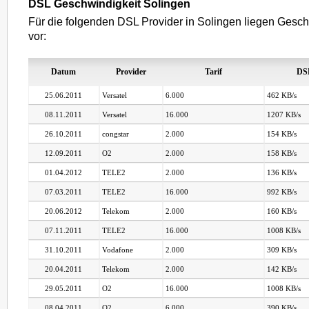
DSL Geschwindigkeit Solingen
Für die folgenden DSL Provider in Solingen liegen Gesch
vor:
Datum
Provider
Tarif
DS
25.06.2011
Versatel
6.000
462 KB/s
08.11.2011
Versatel
16.000
1207 KB/s
26.10.2011
congstar
2.000
154 KB/s
12.09.2011
O2
2.000
158 KB/s
01.04.2012
TELE2
2.000
136 KB/s
07.03.2011
TELE2
16.000
992 KB/s
20.06.2012
Telekom
2.000
160 KB/s
07.11.2011
TELE2
16.000
1008 KB/s
31.10.2011
Vodafone
2.000
309 KB/s
20.04.2011
Telekom
2.000
142 KB/s
29.05.2011
O2
16.000
1008 KB/s
08.04.2011
O2
6.000
390 KB/s