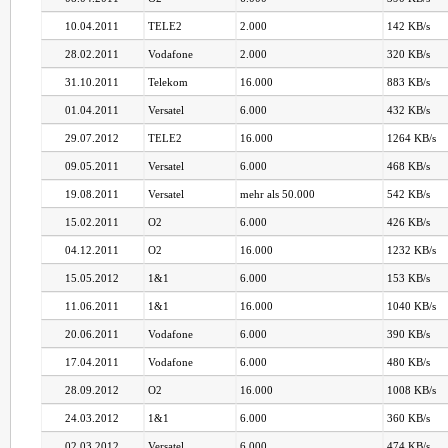
10.04.2011
TELE2
2.000
142 KB/s
28.02.2011
Vodafone
2.000
320 KB/s
31.10.2011
Telekom
16.000
883 KB/s
01.04.2011
Versatel
6.000
432 KB/s
29.07.2012
TELE2
16.000
1264 KB/s
09.05.2011
Versatel
6.000
468 KB/s
19.08.2011
Versatel
mehr als 50.000
542 KB/s
15.02.2011
O2
6.000
426 KB/s
04.12.2011
O2
16.000
1232 KB/s
15.05.2012
1&1
6.000
153 KB/s
11.06.2011
1&1
16.000
1040 KB/s
20.06.2011
Vodafone
6.000
390 KB/s
17.04.2011
Vodafone
6.000
480 KB/s
28.09.2012
O2
16.000
1008 KB/s
24.03.2012
1&1
6.000
360 KB/s
02.03.2012
Versatel
6.000
474 KB/s