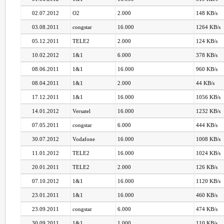
02.07.2012
O2
2.000
148 KB/s
03.08.2011
congstar
16.000
1264 KB/s
05.12.2011
TELE2
2.000
124 KB/s
10.02.2012
1&1
6.000
378 KB/s
08.06.2011
1&1
16.000
960 KB/s
08.04.2011
1&1
2.000
44 KB/s
17.12.2011
1&1
16.000
1056 KB/s
14.01.2012
Versatel
16.000
1232 KB/s
07.05.2011
congstar
6.000
444 KB/s
30.07.2012
Vodafone
16.000
1008 KB/s
11.01.2012
TELE2
16.000
1024 KB/s
20.01.2011
TELE2
2.000
126 KB/s
07.10.2012
1&1
16.000
1120 KB/s
23.01.2011
1&1
16.000
460 KB/s
23.09.2011
congstar
6.000
474 KB/s
30.09.2011
1&1
1.000
110 KB/s