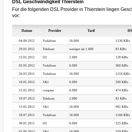
DSL Geschwindigkeit Thierstein
Für die folgenden DSL Provider in Thierstein liegen Gesc
vor:
Datum
Provider
Tarif
DS
04.09.2012
Vodafone
16.000
1136 KB/s
29.01.2012
Telekom
weniger als 1.000
83 KB/s
13.01.2012
O2
2.000
128 KB/s
02.05.2012
Vodafone
6.000
360 KB/s
26.03.2011
Vodafone
16.000
1216 KB/s
16.01.2012
1&1
6.000
290 KB/s
15.02.2012
congstar
6.000
474 KB/s
19.07.2012
Telekom
2.000
82 KB/s
13.01.2012
1&1
16.000
992 KB/s
18.07.2011
Vodafone
16.000
1168 KB/s
30.01.2011
O2
6.000
325 KB/s
01.06.2012
1&1
16.000
319 KB/s