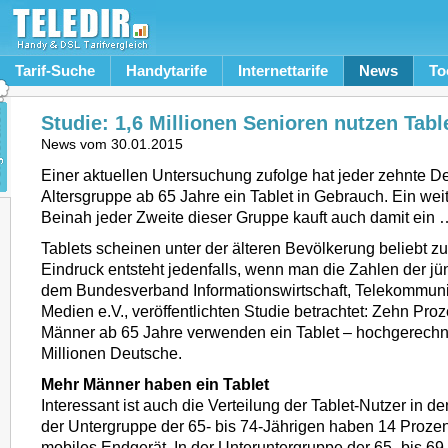
Tarif-Suche
Handytarife
Internettarife
News
To
Studie: 1,6 Millionen Senioren nutzen Tabl
News vom
30.01.2015
Einer aktuellen Untersuchung zufolge hat jeder zehnte D
Altersgruppe ab 65 Jahre ein Tablet in Gebrauch. Ein wei
Beinah jeder Zweite dieser Gruppe kauft auch damit ein 
Tablets scheinen unter der älteren Bevölkerung beliebt zu
Eindruck entsteht jedenfalls, wenn man die Zahlen der 
dem Bundesverband Informationswirtschaft, Telekommun
Medien e.V., veröffentlichten Studie betrachtet: Zehn Pro
Männer ab 65 Jahre verwenden ein Tablet – hochgerechne
Millionen Deutsche.
Mehr Männer haben ein Tablet
Interessant ist auch die Verteilung der Tablet-Nutzer in d
der Untergruppe der 65- bis 74-Jährigen haben 14 Prozen
mobiles Endgerät. In der Unteruntergruppe der 65- bis 69