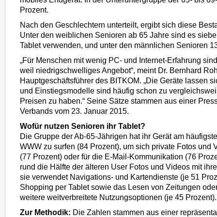
Prozent.
Nach den Geschlechtern unterteilt, ergibt sich diese Be
Unter den weiblichen Senioren ab 65 Jahre sind es sieben
Tablet verwenden, und unter den männlichen Senioren 13
„Für Menschen mit wenig PC- und Internet-Erfahrung sind T
weil niedrigschwelliges Angebot“, meint Dr. Bernhard Roh
Hauptgeschäftsführer des BITKOM. „Die Geräte lassen sic
und Einstiegsmodelle sind häufig schon zu vergleichswe
Preisen zu haben.“ Seine Sätze stammen aus einer Press
Verbands vom 23. Januar 2015.
Wofür nutzen Senioren ihr Tablet?
Die Gruppe der Ab-65-Jährigen hat ihr Gerät am häufigst
WWW zu surfen (84 Prozent), um sich private Fotos und
(77 Prozent) oder für die E-Mail-Kommunikation (76 Pro
rund die Hälfte der älteren User Fotos und Videos mit ihr
sie verwendet Navigations- und Kartendienste (je 51 Proz
Shopping per Tablet sowie das Lesen von Zeitungen oder 
weitere weitverbreitete Nutzungsoptionen (je 45 Prozent).
Zur Methodik:
Die Zahlen stammen aus einer repräsent