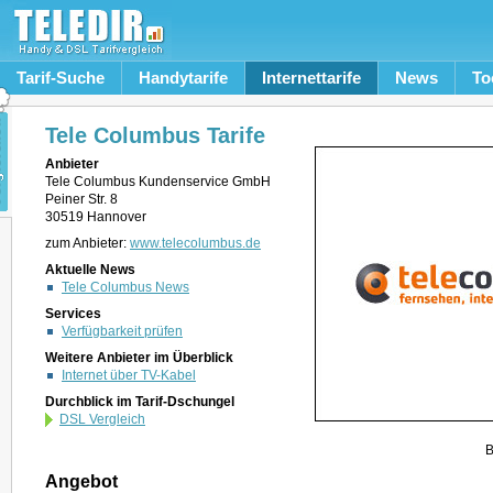
Tarif-Suche
Handytarife
Internettarife
News
To
Tele Columbus Tarife
Anbieter
Tele Columbus Kundenservice GmbH
Peiner Str. 8
30519 Hannover
zum Anbieter:
www.telecolumbus.de
Aktuelle News
Tele Columbus News
Services
Verfügbarkeit prüfen
Weitere Anbieter im Überblick
Internet über TV-Kabel
Durchblick im Tarif-Dschungel
DSL Vergleich
B
Angebot