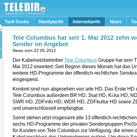
Tarif-Suche
Handytarife
Internettarife
News
To
Tele Columbus hat seit 1. Mai 2012 zehn w
Sender im Angebot
News vom
22.05.2012
Der Kabelnetzbetreiber
Tele Columbus
Gruppe hat sein 
Mai 2012 erweitert: Seit Beginn dieses Monats hat das 
weitere HD-Programme der öffentlich-rechtlichen Sendea
eingespeist.
Konkret sind nun abgesehen von arte HD, Das Erste HD
Tele Columbus außerdem BR HD, 3sat HD, Ki.ka HD, N
SWR HD, ZDFinfo HD, WDR HD, ZDFkultur HD sowie ZD
und unverschlüsselt empfangbar.
Somit stehen jetzt insgesamt alle 13 öffentlich-rechtlic
sechs HD-Programme der privaten Sendergruppen ProS
für Kunden von Tele Columbus zur Verfügung, die einen d
Kabelanschluss des Unternehmens nutzen. Um diese Se