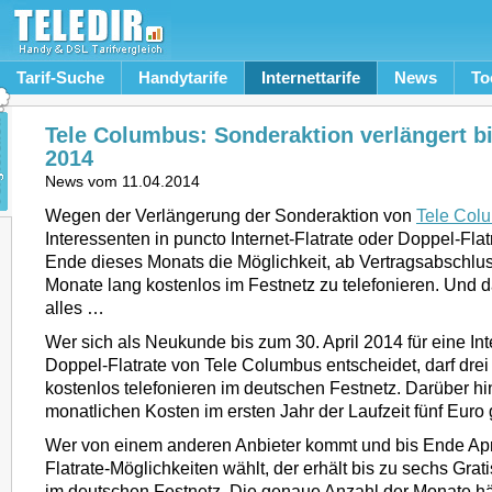
Tarif-Suche
Handytarife
Internettarife
News
To
Tele Columbus: Sonderaktion verlängert bi
2014
News vom
11.04.2014
Wegen der Verlängerung der Sonderaktion von
Tele Col
Interessenten in puncto Internet-Flatrate oder Doppel-Fla
Ende dieses Monats die Möglichkeit, ab Vertragsabschlus
Monate lang kostenlos im Festnetz zu telefonieren. Und da
alles …
Wer sich als Neukunde bis zum 30. April 2014 für eine Int
Doppel-Flatrate von Tele Columbus entscheidet, darf dre
kostenlos telefonieren im deutschen Festnetz. Darüber hi
monatlichen Kosten im ersten Jahr der Laufzeit fünf Euro 
Wer von einem anderen Anbieter kommt und bis Ende Apri
Flatrate-Möglichkeiten wählt, der erhält bis zu sechs Grat
im deutschen Festnetz. Die genaue Anzahl der Monate h