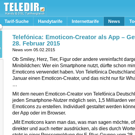
Tarif-Suche
Handytarife
Internettarife
News
To
Telefónica: Emoticon-Creator als App – Ge
28. Februar 2015
News vom
05.02.2015
Ob Smiley, Herz, Tier, Figur oder andere vereinfacht darge
Minibildchen: Wer ein Smartphone nutzt, dürfte schon mi
Emoticons verwendet haben. Von Telefónica Deutschland 
Januar einen Emoticon-Creator, und das nicht nur für 
…
Mit dem neuen Emoticon-Creator von Telefónica Deutschla
jeden Smartphone-Nutzer möglich sein, 1,5 Milliarden ve
Emoticons zu erstellen. Individuell gestaltet werden könn
der App oder im Browser.
„Mit Emoticons kann man das, was man sagen möchte, oft 
direkter und auch netter ausdrücken, als dies durch Worte
steht in einer Pressemeldung der E-Plus Gruppe vom 28.