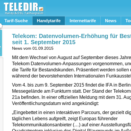
Tarif-Suche
Handytarife
Internettarife
News
To
Telekom: Datenvolumen-Erhöhung für Be
seit 1. September 2015
News vom
01.09.2015
Mit dem Wechsel von August auf September dieses Jahre
Telekom Datenvolumen-Anpassungen vorgenommen, und 
die Tarife für Bestandskunden. Präsentiert werden sollen 
während der bevorstehenden Internationalen Funkausste
Vom 4. bis zum 9. September 2015 findet die IFA in Berli
Messegelände am Funkturm statt. Der Stand der Telekom s
21a befinden. In einer offiziellen Meldung mit dem 31. Au
Veröffentlichungsdatum wird angekündigt:
„Eingebettet in einen interaktiven Parcours, der gezielt d
täglichen Lebens aufgreift, zeigt Europas führender
Telekommunikationsanbieter (…) auf einer Ausstellungsf
Quadratmetern inklusive des Digital Playgrounds im Auß