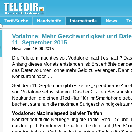
Tarif-Suche
Handytarife
Internettarife
News
To
Vodafone: Mehr Geschwindigkeit und Date
11. September 2015
News vom
16.09.2015
Die Telekom macht es vor, Vodafone macht es nach? Das 
Anfang dieses Monats entstanden ist: Erst erhöhte der de
das Datenvolumen, ohne mehr Geld zu verlangen. Dann z
Konkurrent nach …
Seit dem 11. September gibt es keine „Speedbremse“ meh
von Vodafone selbst stammt. Das heißt, allen Bestandsk
Neukunden, die einen „Red“-Tarif für ihr Smartphone ge
buchen, steht nun die maximale Surfgeschwindigkeit zur 
Vodafone: Maximalspeed bei vier Tarifen
Konkret betrifft die Neuregelung die Tarife „Red 1.5“ und 
das lediglich Kunden vorbehalten, die den Tarif „Red 8“ 
geordert haben. „Vodafone löst in beiden Tarifen die Sp