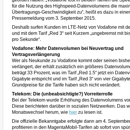
für die Nutzung des Highspeed-Datenvolumens die maxi
Übertragungs-Geschwindigkeit zu“, heißt es dazu in einer 
Pressemeldung vom 3. September 2015.
Deshalb surfen Kunden im LTE-Netz von Vodafone mit dem
und mit dem Tarif „Red 3“ seit Kurzem „ungebremst mit bi
pro Sekunde“.
Vodafone: Mehr Datenvolumen bei Neuvertrag und
Vertragsverlängerung
Wer als Neukunde zu Vodafone kommt oder seinen bisher
verlängert, der erhält zusätzlich ein größeres Datenvolu
beträgt 33 Prozent, was im Tarif „Red 1.5“ jetzt ein Date
Gigabyte entspricht und im Tarif „Red 3“ von vier Gigabyt
Grundpreise für die Tarife haben sich nicht verändert.
Telekom: Die (unbeabsichtigte?) Vorreiterrolle
Bei der Telekom wurde Erhöhung des Datenvolumens vo
Diese berichteten darüber in sozialen Netzwerken. Das 
Monatswechsel herum, wie
hier
zu lesen ist.
Die offizielle Bekanntgabe erfolgte dann am 4. Septembe
profitieren in den MagentaMobil-Tarifen ab sofort von spü