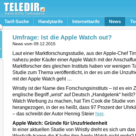
Tarif-Suche
Handytarife
Internettarife
News
To
Umfrage: Ist die Apple Watch out?
News vom
09.12.2015
Laut einer Marktforschungsstudie, aus der Apple-Chef Tim C
nahezu jeder Käufer einer Apple Watch mit der Anschaffu
Marktforscher des gleichen Instituts haben vor wenigen T
Studie zum Thema veröffentlicht, in der es um die Unzufr
mit der Apple Watch geht …
Wristly ist der Name des Forschungsinstituts – ist es ein Z
englische Begriff „wrist“ auf Deutsch „Handgelenk“ heißt?
Watch Werbung zu machen, hat Tim Cook die Studie von 
herangezogen, in der es heißt, dass 97 Prozent der Uhrkä
– das schreibt der Autor Hennig Steier
hier
.
Apple Watch: Gründe für Unzufriedenheit
In einer aktuellen Studie von Wristly dreht es sich um das
Weshalb tragen die Käufer ihre Apple Watch nicht mehr? 