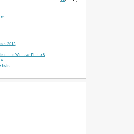
(
pk
/teledir)
DSL
ends 2013
phone mit Windows Phone 8
14
erhöht