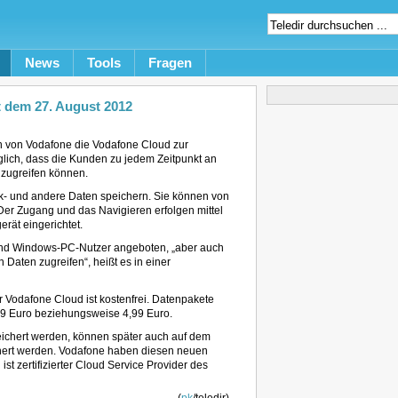
News
Tools
Fragen
 dem 27. August 2012
n von Vodafone die Vodafone Cloud zur
glich, dass die Kunden zu jedem Zeitpunkt an
 zugreifen können.
sik- und andere Daten speichern. Sie können von
Der Zugang und das Navigieren erfolgen mittel
rät eingerichtet.
 und Windows-PC-Nutzer angeboten, „aber auch
aten zugreifen“, heißt es in einer
er Vodafone Cloud ist kostenfrei. Datenpakete
99 Euro beziehungsweise 4,99 Euro.
eichert werden, können später auch auf dem
hert werden. Vodafone haben diesen neuen
st zertifizierter Cloud Service Provider des