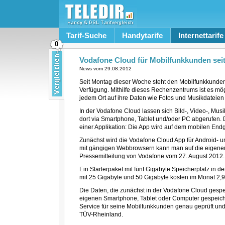
Tarif-Suche
Handytarife
Internettarife
0
Vodafone Cloud für Mobilfunkkunden seit
News vom
29.08.2012
Seit Montag dieser Woche steht den Mobilfunkkunde
Verfügung. Mithilfe dieses Rechenzentrums ist es mö
jedem Ort auf ihre Daten wie Fotos und Musikdateien
In der Vodafone Cloud lassen sich Bild-, Video-, Mu
dort via Smartphone, Tablet und/oder PC abgerufen. 
einer Applikation: Die App wird auf dem mobilen Endge
Zunächst wird die Vodafone Cloud App für Android-
mit gängigen Webbrowsern kann man auf die eigenen D
Pressemitteilung von Vodafone vom 27. August 2012.
Ein Starterpaket mit fünf Gigabyte Speicherplatz in d
mit 25 Gigabyte und 50 Gigabyte kosten im Monat 2,
Die Daten, die zunächst in der Vodafone Cloud gesp
eigenen Smartphone, Tablet oder Computer gespeic
Service für seine Mobilfunkkunden genau geprüft und i
TÜV-Rheinland.