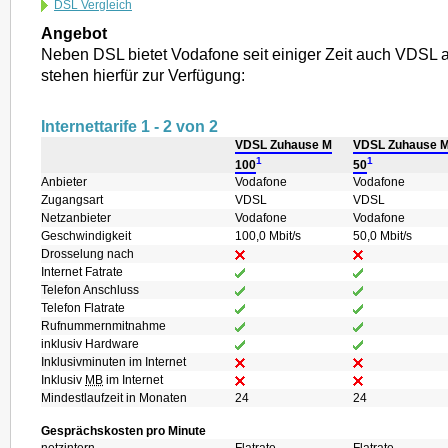
DSL Vergleich
Angebot
Neben DSL bietet Vodafone seit einiger Zeit auch VDSL a
stehen hierfür zur Verfügung:
Internettarife 1 - 2 von 2
VDSL Zuhause M
VDSL Zuhause 
1
1
100
50
Anbieter
Vodafone
Vodafone
Zugangsart
VDSL
VDSL
Netzanbieter
Vodafone
Vodafone
Geschwindigkeit
100,0 Mbit/s
50,0 Mbit/s
Drosselung nach
Internet Fatrate
Telefon Anschluss
Telefon Flatrate
Rufnummernmitnahme
inklusiv Hardware
Inklusivminuten im Internet
Inklusiv
MB
im Internet
Mindestlaufzeit in Monaten
24
24
Gesprächskosten pro Minute