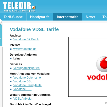
Tarif-Suche
Handytarife
Internettarife
News
To
Vodafone VDSL Tarife
Anbieter
Vodafone D2 GmbH
Internet
www.vodafone.de
Derzeitige Aktionen
keine
Services
Verfügbarkeit prüfen
Mehr Angebote von Vodafone
Vodafone Datentarife
Vodafone DSL
Vodafone Handytarife
Vodafone LTE
Weitere Anbieter im Überblick
VDSL Anbieter
B
Durchblick im Tarif-Dschungel