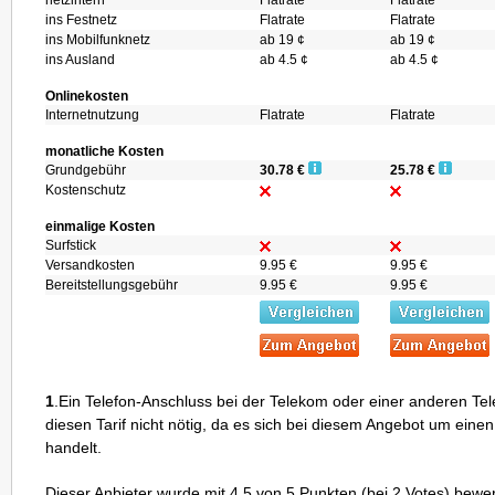
netzintern
Flatrate
Flatrate
ins Festnetz
Flatrate
Flatrate
ins Mobilfunknetz
ab 19 ¢
ab 19 ¢
ins Ausland
ab 4.5 ¢
ab 4.5 ¢
Onlinekosten
Internetnutzung
Flatrate
Flatrate
monatliche Kosten
Grundgebühr
30.78 €
25.78 €
Kostenschutz
einmalige Kosten
Surfstick
Versandkosten
9.95 €
9.95 €
Bereitstellungsgebühr
9.95 €
9.95 €
1
.Ein Telefon-Anschluss bei der Telekom oder einer anderen Telef
diesen Tarif nicht nötig, da es sich bei diesem Angebot um einen
handelt.
Dieser Anbieter wurde mit
4.5
von
5
Punkten (bei
2
Votes) bewer