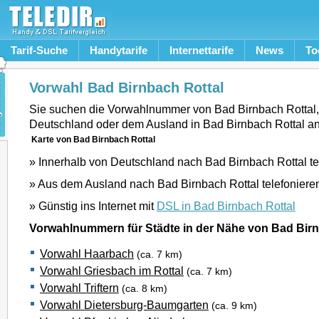
Tarif-Suche
Handytarife
Internettarife
News
To
Vorwahl Bad Birnbach Rottal
Sie suchen die Vorwahlnummer von Bad Birnbach Rottal
Deutschland oder dem Ausland in Bad Birnbach Rottal a
Karte von Bad Birnbach Rottal
» Innerhalb von Deutschland nach Bad Birnbach Rottal te
» Aus dem Ausland nach Bad Birnbach Rottal telefoniere
» Günstig ins Internet mit
DSL in Bad Birnbach Rottal
Vorwahlnummern für Städte in der Nähe von Bad Birn
Vorwahl Haarbach
(ca. 7 km)
Vorwahl Griesbach im Rottal
(ca. 7 km)
Vorwahl Triftern
(ca. 8 km)
Vorwahl Dietersburg-Baumgarten
(ca. 9 km)