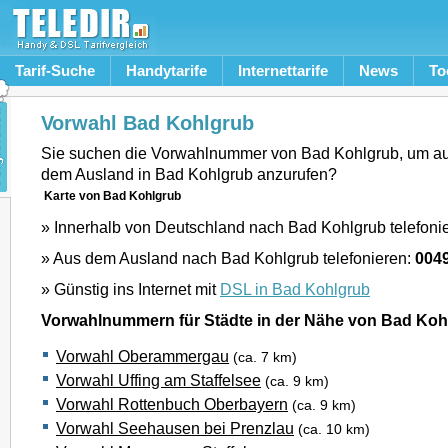
Tarif-Suche
Handytarife
Internettarife
News
To
Vorwahl Bad Kohlgrub
Sie suchen die Vorwahlnummer von Bad Kohlgrub, um a
dem Ausland in Bad Kohlgrub anzurufen?
Karte von Bad Kohlgrub
» Innerhalb von Deutschland nach Bad Kohlgrub telefoni
» Aus dem Ausland nach Bad Kohlgrub telefonieren:
004
» Günstig ins Internet mit
DSL in Bad Kohlgrub
Vorwahlnummern für Städte in der Nähe von Bad Koh
Vorwahl Oberammergau
(ca. 7 km)
Vorwahl Uffing am Staffelsee
(ca. 9 km)
Vorwahl Rottenbuch Oberbayern
(ca. 9 km)
Vorwahl Seehausen bei Prenzlau
(ca. 10 km)