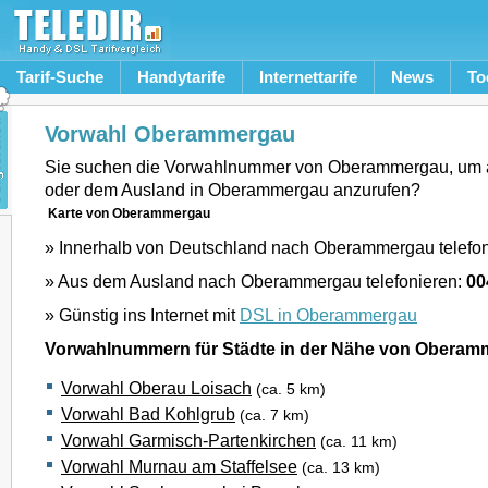
Tarif-Suche
Handytarife
Internettarife
News
To
Vorwahl Oberammergau
Sie suchen die Vorwahlnummer von Oberammergau, um 
oder dem Ausland in Oberammergau anzurufen?
Karte von Oberammergau
» Innerhalb von Deutschland nach Oberammergau telefo
» Aus dem Ausland nach Oberammergau telefonieren:
00
» Günstig ins Internet mit
DSL in Oberammergau
Vorwahlnummern für Städte in der Nähe von Obera
Vorwahl Oberau Loisach
(ca. 5 km)
Vorwahl Bad Kohlgrub
(ca. 7 km)
Vorwahl Garmisch-Partenkirchen
(ca. 11 km)
Vorwahl Murnau am Staffelsee
(ca. 13 km)