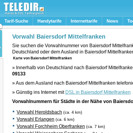
Tarif-Suche
Handytarife
Internettarife
News
To
Vorwahl Baiersdorf Mittelfranken
Sie suchen die Vorwahlnummer von Baiersdorf Mittelfran
Deutschland oder dem Ausland in Baiersdorf Mittelfrank
Karte von Baiersdorf Mittelfranken
» Innerhalb von Deutschland nach Baiersdorf Mittelfranke
09133
» Aus dem Ausland nach Baiersdorf Mittelfranken telefon
» Günstig ins Internet mit
DSL in Baiersdorf Mittelfranken
Vorwahlnummern für Städte in der Nähe von Baiersdor
Vorwahl Heroldsbach
(ca. 4 km)
Vorwahl Erlangen
(ca. 6 km)
Vorwahl Forchheim Oberfranken
(ca. 7 km)