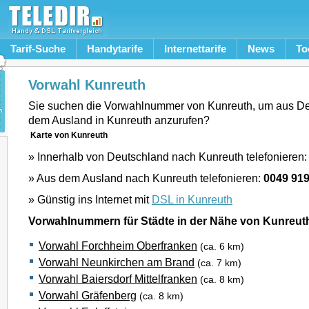
Tarif-Suche
Handytarife
Internettarife
News
To
Vorwahl Kunreuth
Sie suchen die Vorwahlnummer von Kunreuth, um aus De
dem Ausland in Kunreuth anzurufen?
Karte von Kunreuth
» Innerhalb von Deutschland nach Kunreuth telefonieren
» Aus dem Ausland nach Kunreuth telefonieren:
0049 91
» Günstig ins Internet mit
DSL in Kunreuth
Vorwahlnummern für Städte in der Nähe von Kunreut
Vorwahl Forchheim Oberfranken
(ca. 6 km)
Vorwahl Neunkirchen am Brand
(ca. 7 km)
Vorwahl Baiersdorf Mittelfranken
(ca. 8 km)
Vorwahl Gräfenberg
(ca. 8 km)