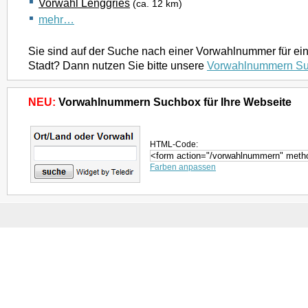
Vorwahl Lenggries
(ca. 12 km)
mehr…
Sie sind auf der Suche nach einer Vorwahlnummer für ei
Stadt? Dann nutzen Sie bitte unsere
Vorwahlnummern S
NEU:
Vorwahlnummern Suchbox für Ihre Webseite
HTML-Code:
Farben anpassen