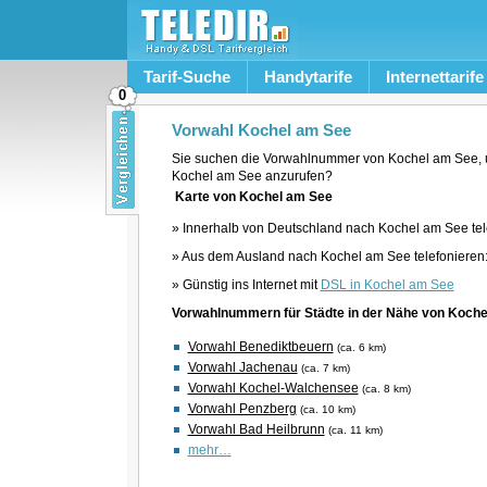
Tarif-Suche
Handytarife
Internettarife
0
Vorwahl Kochel am See
Sie suchen die Vorwahlnummer von Kochel am See, 
Kochel am See anzurufen?
Karte von Kochel am See
» Innerhalb von Deutschland nach Kochel am See tel
» Aus dem Ausland nach Kochel am See telefonieren
» Günstig ins Internet mit
DSL in Kochel am See
Vorwahlnummern für Städte in der Nähe von Koch
Vorwahl Benediktbeuern
(ca. 6 km)
Vorwahl Jachenau
(ca. 7 km)
Vorwahl Kochel-Walchensee
(ca. 8 km)
Vorwahl Penzberg
(ca. 10 km)
Vorwahl Bad Heilbrunn
(ca. 11 km)
mehr…