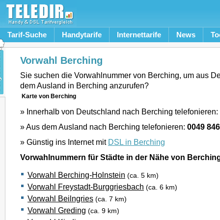
Tarif-Suche
Handytarife
Internettarife
News
To
Vorwahl Berching
Sie suchen die Vorwahlnummer von Berching, um aus De
dem Ausland in Berching anzurufen?
Karte von Berching
» Innerhalb von Deutschland nach Berching telefonieren:
» Aus dem Ausland nach Berching telefonieren:
0049 84
» Günstig ins Internet mit
DSL in Berching
Vorwahlnummern für Städte in der Nähe von Berchin
Vorwahl Berching-Holnstein
(ca. 5 km)
Vorwahl Freystadt-Burggriesbach
(ca. 6 km)
Vorwahl Beilngries
(ca. 7 km)
Vorwahl Greding
(ca. 9 km)