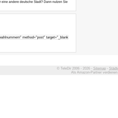
r eine andere deutsche Stadt? Dann nutzen Sie
© TeleDir 2006 - 2026 -
Sitemap
-
Städt
Als Amazon-Partner verdienen w