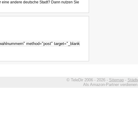
r eine andere deutsche Stadt? Dann nutzen Sie
© TeleDir 2006 - 2026 -
Sitemap
-
Städt
Als Amazon-Partner verdienen w