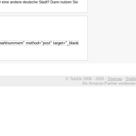
r eine andere deutsche Stadt? Dann nutzen Sie
© TeleDir 2006 - 2026 -
Sitemap
-
Städt
Als Amazon-Partner verdienen w