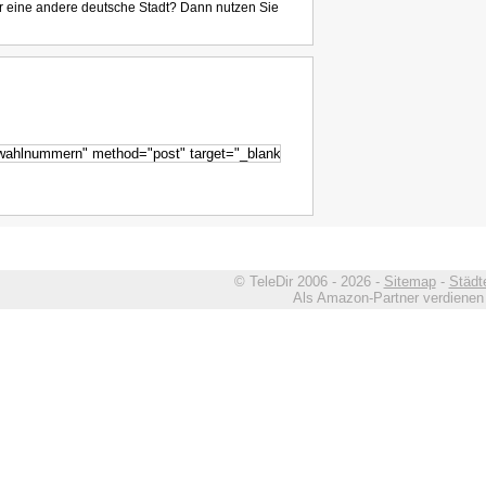
r eine andere deutsche Stadt? Dann nutzen Sie
© TeleDir 2006 - 2026 -
Sitemap
-
Städt
Als Amazon-Partner verdienen w