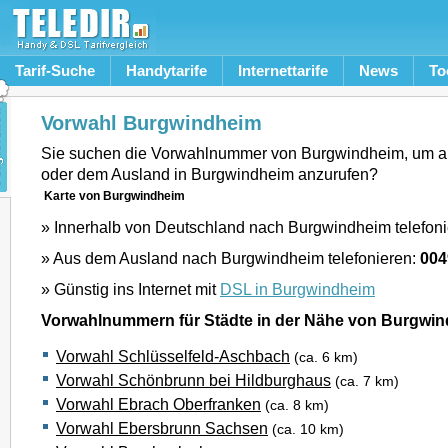
Tarif-Suche
Handytarife
Internettarife
News
To
Vorwahl Burgwindheim
Sie suchen die Vorwahlnummer von Burgwindheim, um a
oder dem Ausland in Burgwindheim anzurufen?
Karte von Burgwindheim
» Innerhalb von Deutschland nach Burgwindheim telefon
» Aus dem Ausland nach Burgwindheim telefonieren:
004
» Günstig ins Internet mit
DSL in Burgwindheim
Vorwahlnummern für Städte in der Nähe von Burgwi
Vorwahl Schlüsselfeld-Aschbach
(ca. 6 km)
Vorwahl Schönbrunn bei Hildburghaus
(ca. 7 km)
Vorwahl Ebrach Oberfranken
(ca. 8 km)
Vorwahl Ebersbrunn Sachsen
(ca. 10 km)