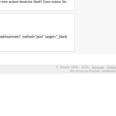
r eine andere deutsche Stadt? Dann nutzen Sie
© TeleDir 2006 - 2026 -
Sitemap
-
Städt
Als Amazon-Partner verdienen w