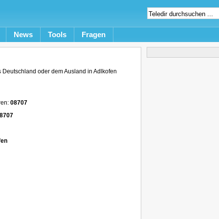
News
Tools
Fragen
 Deutschland oder dem Ausland in Adlkofen
ren:
08707
 8707
fen