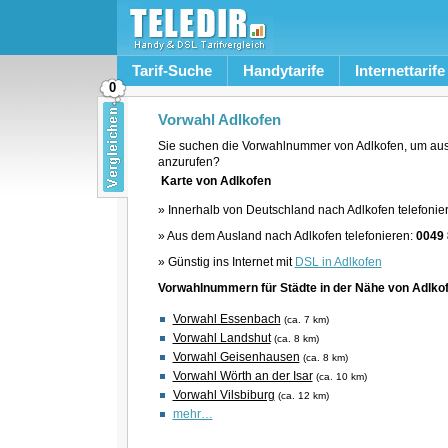
Tarif-Suche
Handytarife
Internettarife
0
Vorwahl Adlkofen
Sie suchen die Vorwahlnummer von Adlkofen, um aus
anzurufen?
Karte von Adlkofen
» Innerhalb von Deutschland nach Adlkofen telefonie
» Aus dem Ausland nach Adlkofen telefonieren:
0049
» Günstig ins Internet mit
DSL in Adlkofen
Vorwahlnummern für Städte in der Nähe von Adlko
Vorwahl Essenbach
(ca. 7 km)
Vorwahl Landshut
(ca. 8 km)
Vorwahl Geisenhausen
(ca. 8 km)
Vorwahl Wörth an der Isar
(ca. 10 km)
Vorwahl Vilsbiburg
(ca. 12 km)
mehr…