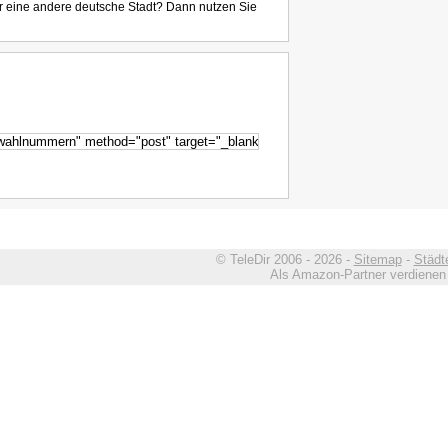
r eine andere deutsche Stadt? Dann nutzen Sie
© TeleDir 2006 - 2026 -
Sitemap
-
Städt
Als Amazon-Partner verdienen w