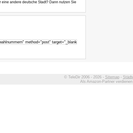
r eine andere deutsche Stadt? Dann nutzen Sie
© TeleDir 2006 - 2026 -
Sitemap
-
Städt
Als Amazon-Partner verdienen w