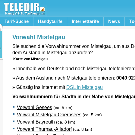
Tarif-Suche
Handytarife
Internettarife
News
To
Vorwahl Mistelgau
Sie suchen die Vorwahlnummer von Mistelgau, um aus D
dem Ausland in Mistelgau anzurufen?
Karte von Mistelgau
» Innerhalb von Deutschland nach Mistelgau telefonieren
» Aus dem Ausland nach Mistelgau telefonieren:
0049 92
» Günstig ins Internet mit
DSL in Mistelgau
Vorwahlnummern für Städte in der Nähe von Mistelga
Vorwahl Gesees
(ca. 5 km)
Vorwahl Mistelgau-Obernsees
(ca. 5 km)
Vorwahl Bayreuth
(ca. 8 km)
Vorwahl Thurnau-Alladorf
(ca. 8 km)