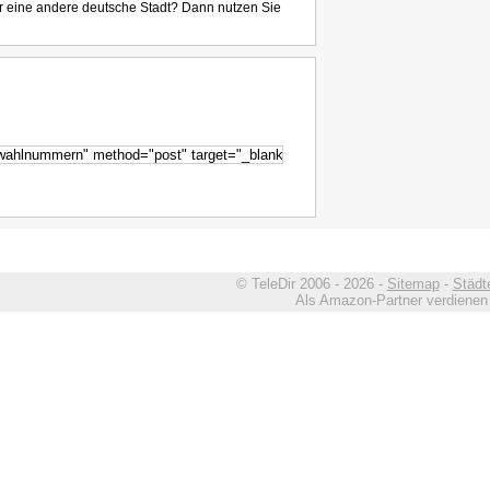
r eine andere deutsche Stadt? Dann nutzen Sie
© TeleDir 2006 - 2026 -
Sitemap
-
Städt
Als Amazon-Partner verdienen w