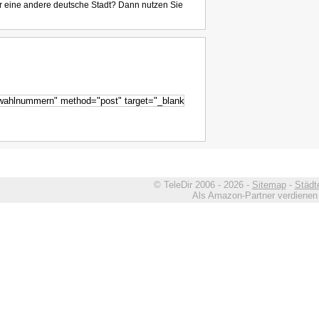
r eine andere deutsche Stadt? Dann nutzen Sie
© TeleDir 2006 - 2026 -
Sitemap
-
Städt
Als Amazon-Partner verdienen w