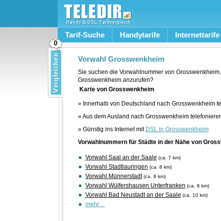
Tarif-Suche
Handytarife
Internettarife
0
Vorwahl Grosswenkheim
Sie suchen die Vorwahlnummer von Grosswenkheim, 
Grosswenkheim anzurufen?
Karte von Grosswenkheim
» Innerhalb von Deutschland nach Grosswenkheim te
» Aus dem Ausland nach Grosswenkheim telefoniere
» Günstig ins Internet mit
DSL in Grosswenkheim
Vorwahlnummern für Städte in der Nähe von Gros
Vorwahl Saal an der Saale
(ca. 7 km)
Vorwahl Stadtlauringen
(ca. 8 km)
Vorwahl Münnerstadt
(ca. 8 km)
Vorwahl Wülfershausen Unterfranken
(ca. 8 km)
Vorwahl Bad Neustadt an der Saale
(ca. 10 km)
mehr…