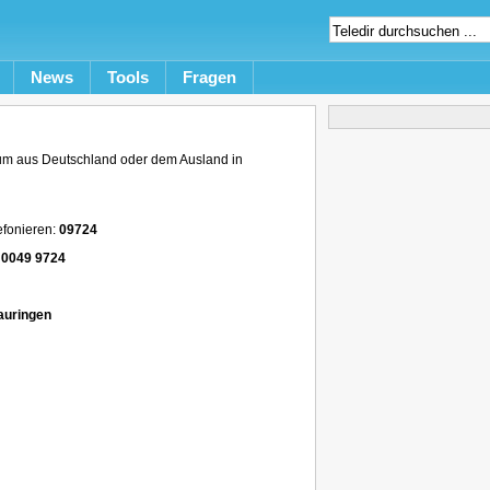
News
Tools
Fragen
um aus Deutschland oder dem Ausland in
efonieren:
09724
:
0049 9724
auringen