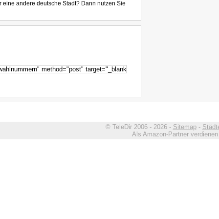
r eine andere deutsche Stadt? Dann nutzen Sie
© TeleDir 2006 - 2026 -
Sitemap
-
Städt
Als Amazon-Partner verdienen w