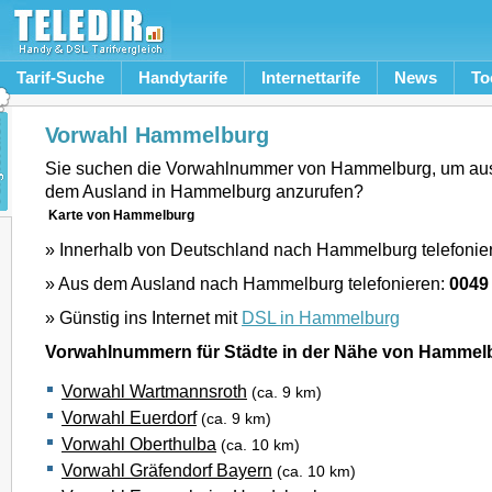
Tarif-Suche
Handytarife
Internettarife
News
To
Vorwahl Hammelburg
Sie suchen die Vorwahlnummer von Hammelburg, um aus
dem Ausland in Hammelburg anzurufen?
Karte von Hammelburg
» Innerhalb von Deutschland nach Hammelburg telefonie
» Aus dem Ausland nach Hammelburg telefonieren:
0049
» Günstig ins Internet mit
DSL in Hammelburg
Vorwahlnummern für Städte in der Nähe von Hammel
Vorwahl Wartmannsroth
(ca. 9 km)
Vorwahl Euerdorf
(ca. 9 km)
Vorwahl Oberthulba
(ca. 10 km)
Vorwahl Gräfendorf Bayern
(ca. 10 km)