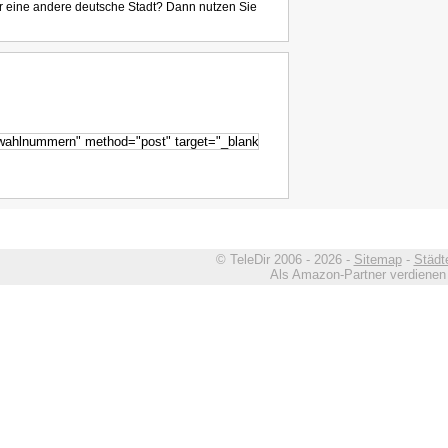
r eine andere deutsche Stadt? Dann nutzen Sie
© TeleDir 2006 - 2026 -
Sitemap
-
Städt
Als Amazon-Partner verdienen w