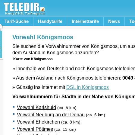
Tarif-Suche
Handytarife
Internettarife
News
To
Vorwahl Königsmoos
Sie suchen die Vorwahlnummer von Königsmoos, um aus
dem Ausland in Königsmoos anzurufen?
Karte von Königsmoos
» Innerhalb von Deutschland nach Königsmoos telefonie
» Aus dem Ausland nach Königsmoos telefonieren:
0049
» Günstig ins Internet mit
DSL in Königsmoos
Vorwahlnummern für Städte in der Nähe von Königs
Vorwahl Karlshuld
(ca. 5 km)
Vorwahl Neuburg an der Donau
(ca. 6 km)
Vorwahl Ehekirchen
(ca. 8 km)
Vorwahl Pöttmes
(ca. 13 km)