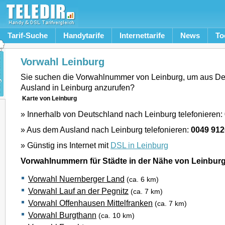
Tarif-Suche
Handytarife
Internettarife
News
To
Vorwahl Leinburg
Sie suchen die Vorwahlnummer von Leinburg, um aus D
Ausland in Leinburg anzurufen?
Karte von Leinburg
» Innerhalb von Deutschland nach Leinburg telefonieren:
» Aus dem Ausland nach Leinburg telefonieren:
0049 912
» Günstig ins Internet mit
DSL in Leinburg
Vorwahlnummern für Städte in der Nähe von Leinbur
Vorwahl Nuernberger Land
(ca. 6 km)
Vorwahl Lauf an der Pegnitz
(ca. 7 km)
Vorwahl Offenhausen Mittelfranken
(ca. 7 km)
Vorwahl Burgthann
(ca. 10 km)