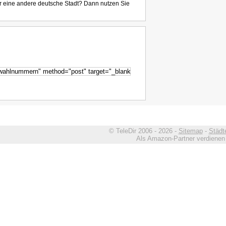
r eine andere deutsche Stadt? Dann nutzen Sie
© TeleDir 2006 - 2026 -
Sitemap
-
Städt
Als Amazon-Partner verdienen w