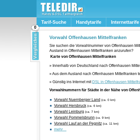
Tarif-Suche
Handytarife
Internettarife
0
Vorwahl Offenhausen Mittelfranken
Sie suchen die Vorwahlnummer von Offenhausen Mitt
Ausland in Offenhausen Mittelfranken anzurufen?
Karte von Offenhausen Mittelfranken
» Innerhalb von Deutschland nach Offenhausen Mittel
» Aus dem Ausland nach Offenhausen Mittelfranken t
» Günstig ins Internet mit
DSL in Offenhausen Mittelf
Vorwahlnummern für Städte in der Nähe von Offenh
Vorwahl Nuernberger Land
(ca. 0 km)
Vorwahl Hersbruck
(ca. 6 km)
Vorwahl Leinburg
(ca. 7 km)
Vorwahl Pommelsbrunn
(ca. 9 km)
Vorwahl Lauf an der Pegnitz
(ca. 11 km)
mehr…