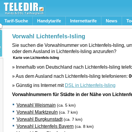
Tarif-Suche
Handytarife
Internettarife
News
To
Vorwahl Lichtenfels-Isling
Sie suchen die Vorwahlnummer von Lichtenfels-Isling, u
oder dem Ausland in Lichtenfels-Isling anzurufen?
Karte von Lichtenfels-Isling
» Innerhalb von Deutschland nach Lichtenfels-Isling telef
» Aus dem Ausland nach Lichtenfels-Isling telefonieren:
0
» Günstig ins Internet mit
DSL in Lichtenfels-Isling
Vorwahlnummern für Städte in der Nähe von Lichtenfe
Vorwahl Weismain
(ca. 5 km)
Vorwahl Marktzeuln
(ca. 7 km)
Vorwahl Burgkunstadt
(ca. 7 km)
Vorwahl Lichtenfels Bayern
(ca. 8 km)