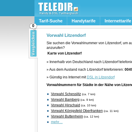
Tarif-Suche
Handytarife
Internettarife
0
Vorwahl Litzendorf
Sie suchen die Vorwahlnummer von Litzendorf, um au
anzurufen?
Karte von Litzendorf
» Innerhalb von Deutschland nach Litzendorf telefoni
» Aus dem Ausland nach Litzendorf telefonieren:
004
» Günstig ins Internet mit
DSL in Litzendorf
Vorwahlnummern für Städte in der Nähe von Litzen
Vorwahl Schesslitz
(ca. 7 km)
Vorwahl Bamberg
(ca. 9 km)
Vorwahl Hirschaid
(ca. 10 km)
Vorwahl Königsfeld Oberfranken
(ca. 11 km)
Vorwahl Buttenheim
(ca. 12 km)
mehr…