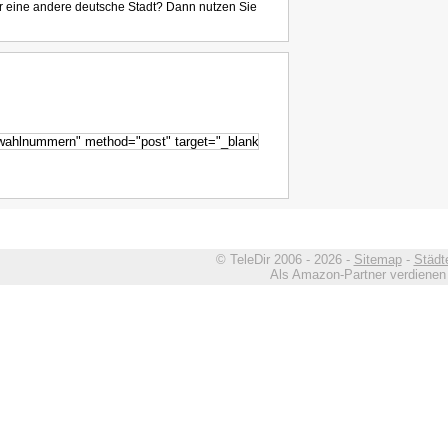
r eine andere deutsche Stadt? Dann nutzen Sie
© TeleDir 2006 - 2026 -
Sitemap
-
Städt
Als Amazon-Partner verdienen w