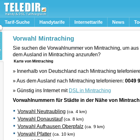
Tarif-Suche
Handytarife
Internettarife
News
To
Vorwahl Mintraching
Sie suchen die Vorwahlnummer von Mintraching, um aus
dem Ausland in Mintraching anzurufen?
Karte von Mintraching
» Innerhalb von Deutschland nach Mintraching telefonier
» Aus dem Ausland nach Mintraching telefonieren:
0049 
» Günstig ins Internet mit
DSL in Mintraching
Vorwahlnummern für Städte in der Nähe von Mintrach
Vorwahl Neutraubling
(ca. 4 km)
Vorwahl Donaustauf
(ca. 8 km)
Vorwahl Aufhausen Oberpfalz
(ca. 9 km)
Vorwahl Pfatter
(ca. 10 km)