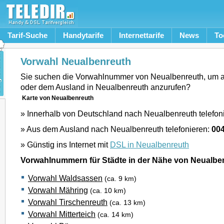
Tarif-Suche
Handytarife
Internettarife
News
To
Vorwahl Neualbenreuth
Sie suchen die Vorwahlnummer von Neualbenreuth, um 
oder dem Ausland in Neualbenreuth anzurufen?
Karte von Neualbenreuth
» Innerhalb von Deutschland nach Neualbenreuth telefon
» Aus dem Ausland nach Neualbenreuth telefonieren:
00
» Günstig ins Internet mit
DSL in Neualbenreuth
Vorwahlnummern für Städte in der Nähe von Neualbe
Vorwahl Waldsassen
(ca. 9 km)
Vorwahl Mähring
(ca. 10 km)
Vorwahl Tirschenreuth
(ca. 13 km)
Vorwahl Mitterteich
(ca. 14 km)