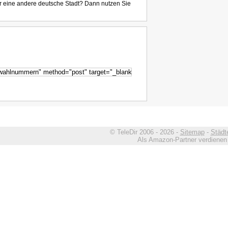
r eine andere deutsche Stadt? Dann nutzen Sie
© TeleDir 2006 - 2026 -
Sitemap
-
Städt
Als Amazon-Partner verdienen w