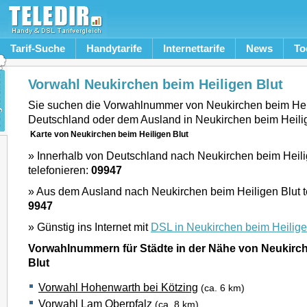
Tarif-Suche
Handytarife
Internettarife
News
To
Vorwahl Neukirchen beim Heiligen Blut
Sie suchen die Vorwahlnummer von Neukirchen beim Heil
Deutschland oder dem Ausland in Neukirchen beim Heili
Karte von Neukirchen beim Heiligen Blut
» Innerhalb von Deutschland nach Neukirchen beim Heili
telefonieren:
09947
» Aus dem Ausland nach Neukirchen beim Heiligen Blut t
9947
» Günstig ins Internet mit
DSL in Neukirchen beim Heilige
Vorwahlnummern für Städte in der Nähe von Neukirch
Blut
Vorwahl Hohenwarth bei Kötzing
(ca. 6 km)
Vorwahl Lam Oberpfalz
(ca. 8 km)