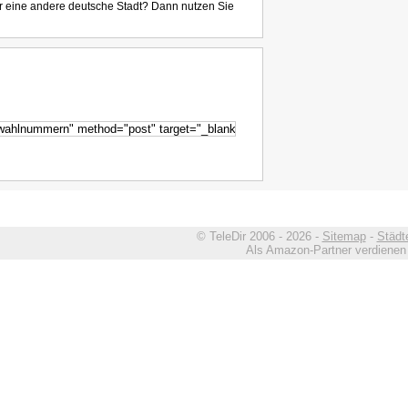
r eine andere deutsche Stadt? Dann nutzen Sie
© TeleDir 2006 - 2026 -
Sitemap
-
Städt
Als Amazon-Partner verdienen w