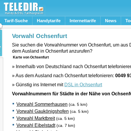
Tarif-Suche
Handytarife
Internettarife
News
To
Vorwahl Ochsenfurt
Sie suchen die Vorwahlnummer von Ochsenfurt, um aus 
dem Ausland in Ochsenfurt anzurufen?
Karte von Ochsenfurt
» Innerhalb von Deutschland nach Ochsenfurt telefoniere
» Aus dem Ausland nach Ochsenfurt telefonieren:
0049 9
» Günstig ins Internet mit
DSL in Ochsenfurt
Vorwahlnummern für Städte in der Nähe von Ochsenf
Vorwahl Sommerhausen
(ca. 5 km)
Vorwahl Gaukönigshofen
(ca. 5 km)
Vorwahl Marktbreit
(ca. 5 km)
Vorwahl Eibelstadt
(ca. 7 km)